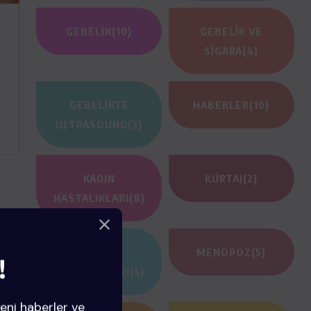
GEBELIK
(10)
GEBELIK VE
SIGARA
(4)
GEBELIKTE
HABERLER
(10)
ULTRASOUND
(3)
KADIN
KÜRTAJ
(2)
HASTALIKLARI
(8)
MEME
MENOPOZ
(5)
!
HASTALIKLARI
(5)
yeni haberler ve