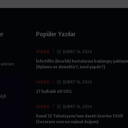
er
Popüler Yazılar
VIDEO
ŞUBAT 14, 2024
İnfertilite (kısırlık) hastalarına başlangıç yaklaşı
lıkları
(Aşılama ne demektir?, nasıl yapılır?)
 Kısırlık
VIDEO
ŞUBAT 14, 2024
zellik –
27 haftalık 4D USG
aylı
VIDEO
ŞUBAT 14, 2024
Kanal 32 Televizyonu’nun daveti üzerine SSVD
(Sezaryen sonrası vajinal doğum)