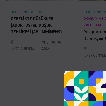
BEBEĞINIZ VE SIZ
BEBEĞINIZ V
GEBELİKTE DÜŞÜKLER
DOĞUM VE 
(ABORTUS) VE DÜŞÜK
PROBLEMLE
TEHLİKESİ (AB. İMMİNENS)
Postpartum
Depresyon 
ŞUBAT 14,
İLKER GÜNYELI
2024
İLKER GÜNYEL