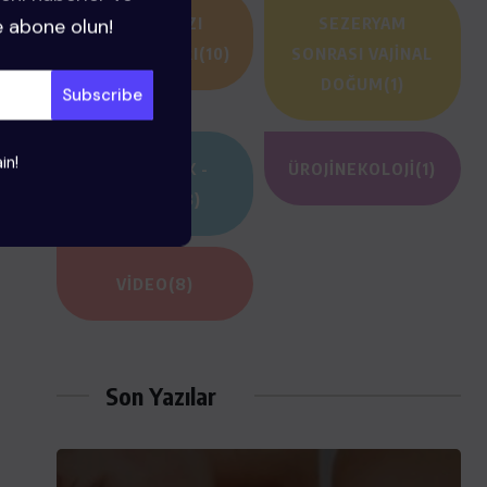
e abone olun!
RAHIM AĞZI
SEZERYAM
HASTALIKLARI
(10)
SONRASI VAJINAL
DOĞUM
(1)
in!
TÜP BEBEK -
ÜROJINEKOLOJI
(1)
KISIRLIK
(3)
VIDEO
(8)
Son Yazılar