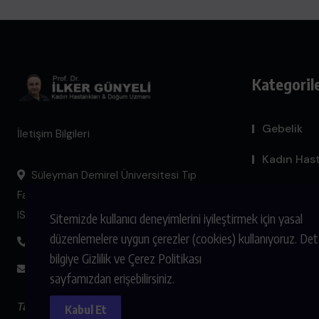
Kategoril
Gebelik
İletişim Bilgileri
Kadın Hasta
Süleyman Demirel Üniversitesi Tıp
Tüp Bebek –
Fakültesi Kadın Hastalıkları ve Doğum ABD
ISPARTA - TÜRKİYE
Sitemizde kullanıcı deneyimlerini iyileştirmek için yasal
Diyet – Gü
düzenlemelere uygun çerezler (cookies) kullanıyoruz. Det
Egzersiz
0 (246) 211 92 31
bilgiye Gizlilik ve Çerez Politikası
drilkergunyeli@hotmail.com
Haberler
sayfamızdan erişebilirsiniz.
Video
Takip Et
Kabul Et