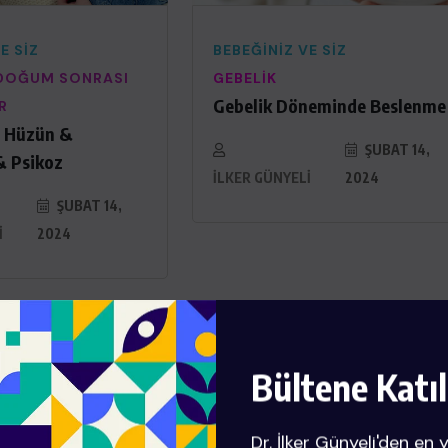
E SIZ
BEBEĞINIZ VE SIZ
DOĞUM SONRASI
GEBELIK
Gebelik Döneminde Beslenme
R
 Hüzün &
ŞUBAT 14,
& Psikoz
İLKER GÜNYELI
2024
ŞUBAT 14,
I
2024
Bültene Katıl
Dr. İlker Günyeli'den en 