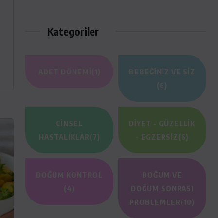
Kategoriler
ADET DÖNEMI
(1)
BEBEĞINIZ VE SIZ
(6)
CINSEL
DIYET - GÜZELLIK
HASTALIKLAR
(7)
- EGZERSIZ
(6)
DOĞUM KONTROL
DOĞUM VE
(4)
DOĞUM SONRASI
PROBLEMLER
(10)