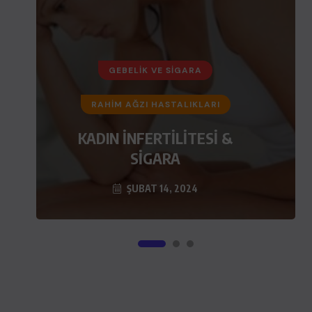
GEBELIK VE SIGARA
GEBELIK VE SIGARA
RAHIM AĞZI HASTALIKLARI
SİGARANIN BAĞIMLILIK
ETKİSİ EROİNDEN DAHA
KADIN İNFERTİLİTESİ &
SİGARA
FAZLA
ŞUBAT 14, 2024
ŞUBAT 14, 2024