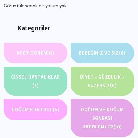
Görüntülenecek bir yorum yok.
Kategoriler
ADET DÖNEMI
(1)
BEBEĞINIZ VE SIZ
(6)
CINSEL HASTALIKLAR
DIYET - GÜZELLIK -
(7)
EGZERSIZ
(6)
DOĞUM KONTROL
(4)
DOĞUM VE DOĞUM
SONRASI
PROBLEMLER
(10)