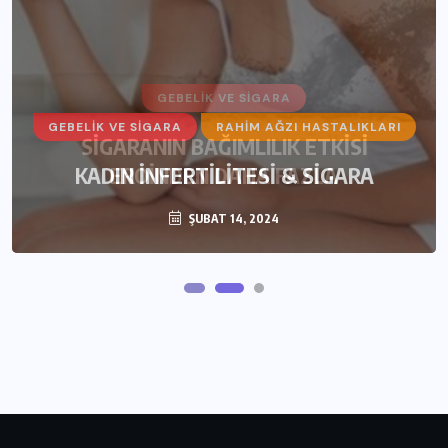
GEBELIK VE SIGARA
GEBELIK VE SIGARA
RAHIM AĞZI HASTALIKLARI
SİGARANIN BAĞIMLILIK ETKİSİ
KADIN İNFERTİLİTESİ & SİGARA
EROİNDEN DAHA FAZLA
ŞUBAT 14, 2024
ŞUBAT 14, 2024