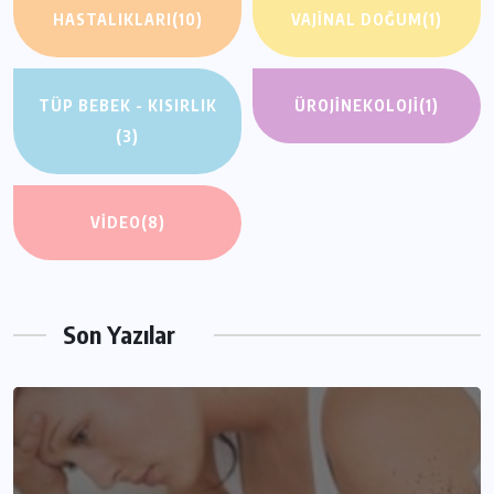
HASTALIKLARI
(10)
VAJINAL DOĞUM
(1)
TÜP BEBEK - KISIRLIK
ÜROJINEKOLOJI
(1)
(3)
VIDEO
(8)
Son Yazılar