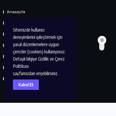
Anasayfa
Hakkımda
Sitemizde kullanıcı
Eserler Listesi
deneyimlerini iyileştirmek için
yasal düzenlemelere uygun
Dernek ve Kuruluşlar
çerezler (cookies) kullanıyoruz.
Kvkk Metni
Detaylı bilgiye Gizlilik ve Çerez
Politikası
Çerez Politikası
sayfamızdan erişebilirsiniz.
İletişim
Kabul Et