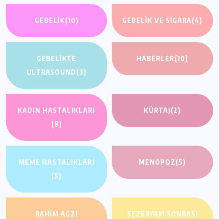
GEBELIK
(10)
GEBELIK VE SIGARA
(4)
GEBELIKTE
HABERLER
(10)
ULTRASOUND
(3)
KADIN HASTALIKLARI
KÜRTAJ
(2)
(8)
MEME HASTALIKLARI
MENOPOZ
(5)
(5)
RAHIM AĞZI
SEZERYAM SONRASI