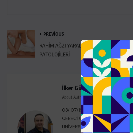
PREVIOUS
GEBELIK VE SIGARA
RAHİM AĞZI YARALARI VE
Sigarayı Bırakma Merkezleri
PATOLOJİLERİ
ŞUBAT 14, 2024
İlker Günyeli
About Author
03/ 07/1973 ANKARA DOĞUMLUY
CEBECİ ORTAOKULU VE LİSEYİ AN
ÜNİVERSİTESİ TIP FAKÜLTESİNİ 