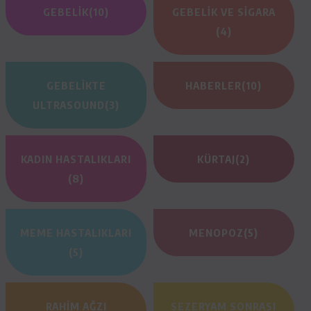
GEBELIK
(10)
GEBELIK VE SIGARA
(4)
GEBELIKTE
HABERLER
(10)
ULTRASOUND
(3)
KADIN HASTALIKLARI
KÜRTAJ
(2)
(8)
MEME HASTALIKLARI
MENOPOZ
(5)
(5)
RAHIM AĞZI
SEZERYAM SONRASI