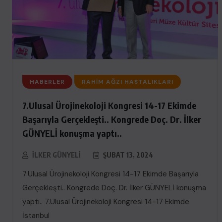
HABERLER
RAHIM AĞZI HASTALIKLARI
7.Ulusal Ürojinekoloji Kongresi 14-17 Ekimde
Başarıyla Gerçekleşti.. Kongrede Doç. Dr. İlker
GÜNYELİ konuşma yaptı..
İLKER GÜNYELI
ŞUBAT 13, 2024
7.Ulusal Ürojinekoloji Kongresi 14-17 Ekimde Başarıyla
Gerçekleşti.. Kongrede Doç. Dr. İlker GÜNYELİ konuşma
yaptı.. 7.Ulusal Ürojinekoloji Kongresi 14-17 Ekimde
İstanbul