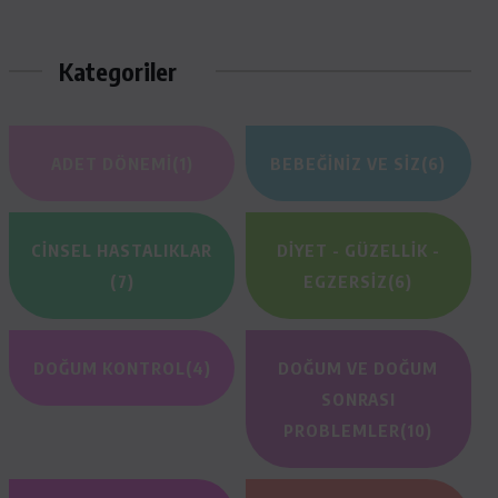
Kategoriler
ADET DÖNEMI
(1)
BEBEĞINIZ VE SIZ
(6)
CINSEL HASTALIKLAR
DIYET - GÜZELLIK -
(7)
EGZERSIZ
(6)
DOĞUM KONTROL
(4)
DOĞUM VE DOĞUM
SONRASI
PROBLEMLER
(10)