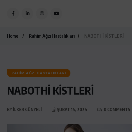
Home
Rahim Ağzı Hastalıkları
NABOTHİ KİSTLERİ
RAHIM AĞZI HASTALIKLARI
NABOTHİ KİSTLERİ
BY
İLKER GÜNYELI
ŞUBAT 14, 2024
0 COMMENTS