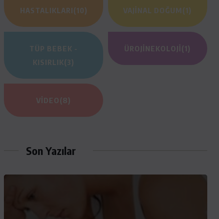
HASTALIKLARI
(10)
VAJINAL DOĞUM
(1)
TÜP BEBEK -
ÜROJINEKOLOJI
(1)
KISIRLIK
(3)
VIDEO
(8)
Son Yazılar