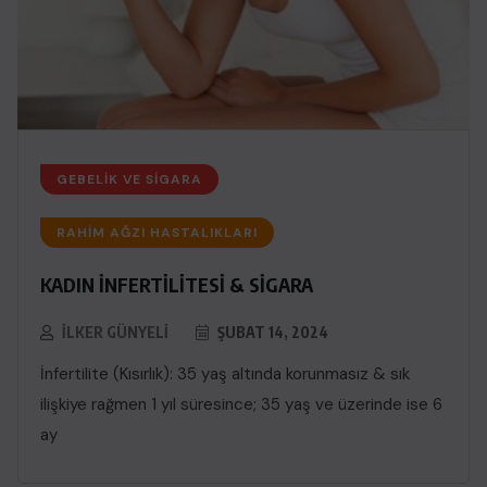
GEBELIK VE SIGARA
RAHIM AĞZI HASTALIKLARI
KADIN İNFERTİLİTESİ & SİGARA
İLKER GÜNYELI
ŞUBAT 14, 2024
İnfertilite (Kısırlık): 35 yaş altında korunmasız & sık
ilişkiye rağmen 1 yıl süresince; 35 yaş ve üzerinde ise 6
ay