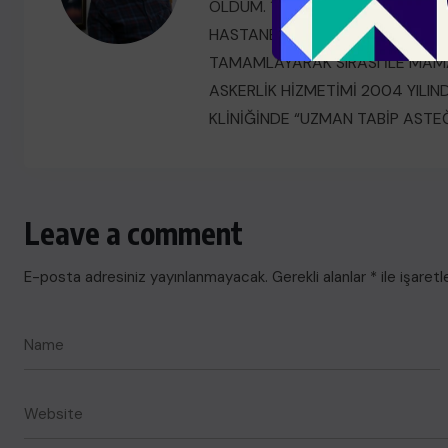
OLDUM. 1998’DE DR. ZEKAİ TAHİ
HASTANESİNDE UZMANLIK EĞİTİMİ
TAMAMLAYARAK SIRASI İLE MAM
ASKERLİK HİZMETİMİ 2004 YILI
KLİNİĞİNDE “UZMAN TABİP ASTE
Leave a comment
E-posta adresiniz yayınlanmayacak.
Gerekli alanlar
*
ile işaretl