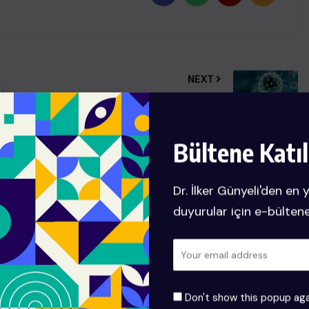
NEXT
RAHİM AĞZI YARALARI
(SERVİSİTLER)
Bültene Katıl
Dr. İlker Günyeli'den en 
duyurular için e-bülten
UM. İLKOKULU ANKARA İLTEKİN İLKOKULU; ORTAOKULU
KARA LİSESİNDE OKUDUM. 1991 YILINDA GAZİ
KAZANDIM VE 1997 YILINDA OKUL 7.Sİ OLARAK MEZUN
Don't show this popup aga