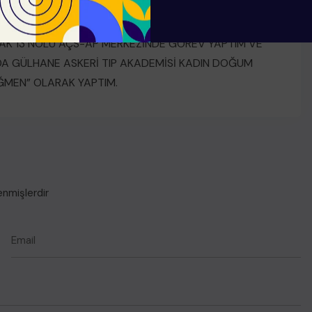
R BURAK KADIN SAĞLIĞI EĞİTİM VE ARAŞTIRMA
ME BAŞLADIM. 2002 YILINDA İHTİSASIMI
AK 13 NOLU AÇS-AP MERKEZİNDE GÖREV YAPTIM VE
NDA GÜLHANE ASKERİ TIP AKADEMİSİ KADIN DOĞUM
ĞMEN” OLARAK YAPTIM.
enmişlerdir