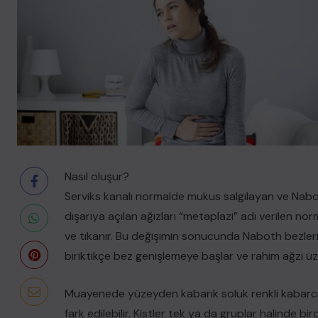
Nasıl oluşur?
Serviks kanalı normalde mukus salgılayan ve Naboth 
dışarıya açılan ağızları “metaplazi”
adı verilen nor
ve tıkanır. Bu değişimin sonucunda Naboth bezlerin
biriktikçe bez genişlemeye başlar ve rahim ağzı üze
Muayenede yüzeyden kabarık soluk renkli kabarcık
fark edilebilir. Kistler tek ya da gruplar halinde bir