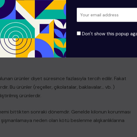
rilmelidir. Bu besinler vitamin ve mineral açısından oldukça
Posa içeriğinin yüksek oluşu kişide kabızlık problemi varsa
obleminin de tedavisine yardımcı olacaktır.
Don't show this popup aga
yüksek bir besindir. Beyaz ekmek yerine tercih edilmesi
üzenlenmesinde, kan şekerinin ve kan yağlarının
rtmasında etkilidir. Aynı zamanda kalori değeri daha
ulunan ürünler diyet süresince fazlasıyla tercih edilir. Fakat
dir. Bu ürünler (reçeller, çikolatalar, baklavalar… vb. )
ştirilmiş ürünlerdir.
nemi bittikten sonraki dönemdir. Genelde kilonun korunması
şişmanlamaya neden olan kötü beslenme alışkanlıklarına