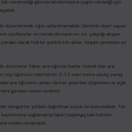
i hiç kilo veremediği gibi metabolizmasına uygun olmadığı için
aşabilir.
ilde düzenlenmeli, öğün atlanılmamalıdır. Genelde diyet yapan
ını zayıflatırlar ve metabolizmanın en zor çalıştığı akşam
ralel olarak hızlı bir şekilde kilo alırlar. Akşam yemekleri en
de düzenlenir. Fakat ana öğünler kadar önemli olan ara
ekeri, kişi öğününü tükettikten 2-2,5 saat sonra yavaş yavaş
daki ara öğünlerin amacı da kan şekerinin düşmesini ve açlık
nlere gereken önem verilmeli.
r dengeli bir şekilde dağıtılmak koşulu ile bulunmalıdır. Tek
lo kaybetmeyi sağlamakta fakat başlangıçtaki hızlı kilo
sına neden olmaktadır.