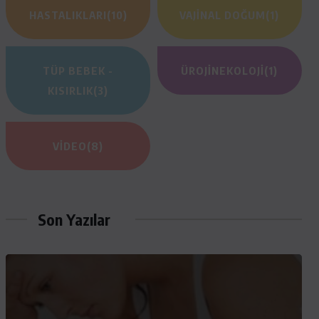
HASTALIKLARI
(10)
VAJINAL DOĞUM
(1)
TÜP BEBEK -
ÜROJINEKOLOJI
(1)
KISIRLIK
(3)
VIDEO
(8)
Son Yazılar