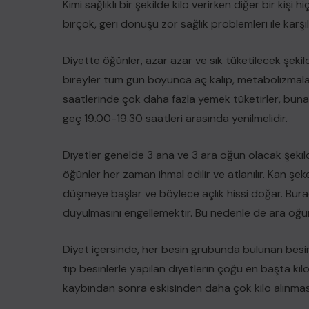
Kimi sağlıklı bir şekilde kilo verirken diğer bir kiş
birçok, geri dönüşü zor sağlık problemleri ile karşıl
Diyette öğünler, azar azar ve sık tüketilecek şek
bireyler tüm gün boyunca aç kalıp, metabolizmalar
saatlerinde çok daha fazla yemek tüketirler, buna pa
geç 19.00-19.30 saatleri arasında yenilmelidir.
Diyetler genelde 3 ana ve 3 ara öğün olacak şekil
öğünler her zaman ihmal edilir ve atlanılır. Kan ş
düşmeye başlar ve böylece açlık hissi doğar. Bura
duyulmasını engellemektir. Bu nedenle de ara öğü
Diyet içersinde, her besin grubunda bulunan besinle
tip besinlerle yapılan diyetlerin çoğu en başta ki
kaybından sonra eskisinden daha çok kilo alınma