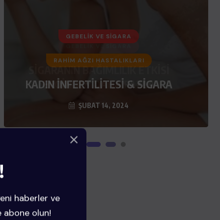
GEBELIK VE SIGARA
SİGARANIN BAĞIMLILIK ETKİSİ
EROİNDEN DAHA FAZLA
ŞUBAT 14, 2024
!
yeni haberler ve
e abone olun!