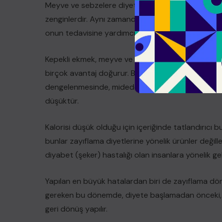
Meyve ve sebzelere diyette çok daha fazla önem ve
zenginlerdir. Aynı zamanda posa içeriği yüksektir. 
onun tedavisine yardımcı olurken bir çok sağlık pr
Kepekli ekmek, meyve ve sebzeler gibi posa oranı 
birçok avantaj doğurur. Bağırsak hareketlerinin d
dengelenmesinde, midede şişerek tokluk hissinin a
düşüktür.
Kalorisi düşük olduğu için içeriğinde tatlandırıcı b
bunlar zayıflama diyetlerine yönelik ürünler değiller
diyabet (şeker) hastalığı olan insanlara yönelik geli
Yapılan en büyük hatalardan biri de zayıflama dö
gereken bu dönemde, diyete başlamadan önceki, 
geri dönüş yapılır.