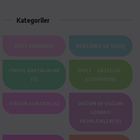
Kategoriler
ADET DÖNEMI
(1)
BEBEĞINIZ VE SIZ
(6)
CINSEL HASTALIKLAR
DIYET - GÜZELLIK -
(7)
EGZERSIZ
(6)
DOĞUM KONTROL
(4)
DOĞUM VE DOĞUM
SONRASI
PROBLEMLER
(10)