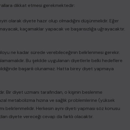
rallara dikkat etmesi gerekmektedir:
beyin olarak diyete hazır olup olmadığını düşünmelidir. Eğer
yamayacak, kaçamaklar yapacak ve başarısızlığa uğrayacaktır.
 kiloyu ne kadar sürede verebileceğinin belirlenmesi gerekir.
lamamalıdır. Bu şekilde uygulanan diyetlerle belki hedeflere
ildiğinde başarılı olunamaz. Hatta birey diyet yapmaya
dır. Bir diyet uzmanı tarafından, o kişinin beslenme
, bazal metabolizma hızına ve sağlık problemlerine (yüksek
ı belirlenmelidir. Herkesin aynı diyeti yapması söz konusu
ından diyete vereceği cevap da farklı olacaktır.