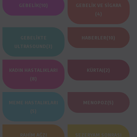
GEBELIK
(10)
GEBELIK VE SIGARA
(4)
GEBELIKTE
HABERLER
(10)
ULTRASOUND
(3)
KADIN HASTALIKLARI
KÜRTAJ
(2)
(8)
MEME HASTALIKLARI
MENOPOZ
(5)
(5)
RAHIM AĞZI
SEZERYAM SONRASI