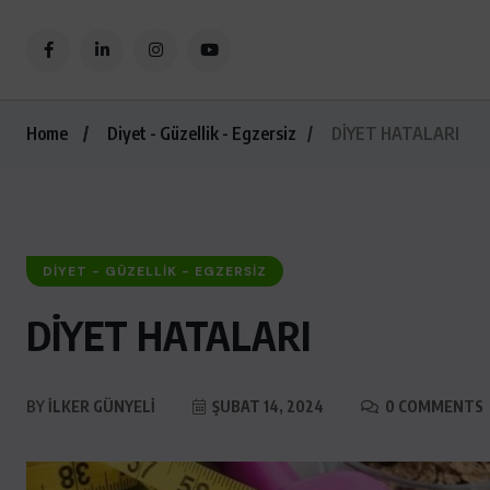
Home
Diyet - Güzellik - Egzersiz
DİYET HATALARI
DIYET - GÜZELLIK - EGZERSIZ
DİYET HATALARI
BY
İLKER GÜNYELI
ŞUBAT 14, 2024
0 COMMENTS