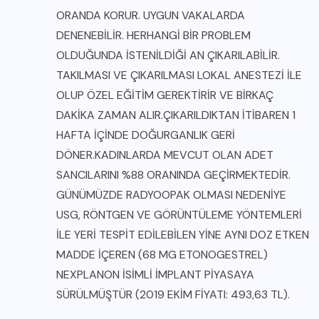
ORANDA KORUR. UYGUN VAKALARDA
DENENEBİLİR. HERHANGİ BİR PROBLEM
OLDUĞUNDA İSTENİLDİĞİ AN ÇIKARILABİLİR.
TAKILMASI VE ÇIKARILMASI LOKAL ANESTEZİ İLE
OLUP ÖZEL EĞİTİM GEREKTİRİR VE BİRKAÇ
DAKİKA ZAMAN ALIR.ÇIKARILDIKTAN İTİBAREN 1
HAFTA İÇİNDE DOĞURGANLIK GERİ
DÖNER.KADINLARDA MEVCUT OLAN ADET
SANCILARINI %88 ORANINDA GEÇİRMEKTEDİR.
GÜNÜMÜZDE RADYOOPAK OLMASI NEDENİYE
USG, RÖNTGEN VE GÖRÜNTÜLEME YÖNTEMLERİ
İLE YERİ TESPİT EDİLEBİLEN YİNE AYNI DOZ ETKEN
MADDE İÇEREN (68 MG ETONOGESTREL)
NEXPLANON İSİMLİ İMPLANT PİYASAYA
SÜRÜLMÜŞTÜR (2019 EKİM FİYATI: 493,63 TL).