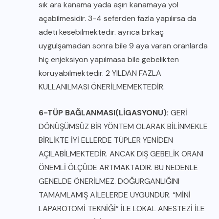
sık ara kanama yada aşırı kanamaya yol
açabilmesidir. 3-4 seferden fazla yapılırsa da
adeti kesebilmektedir. ayrıca birkaç
uygulşamadan sonra bile 9 aya varan oranlarda
hiç enjeksiyon yapılmasa bile gebelikten
koruyabilmektedir. 2 YILDAN FAZLA
KULLANILMASI ÖNERİLMEMEKTEDİR.
6-TÜP BAĞLANMASI(LİGASYONU):
GERİ
DÖNÜŞÜMSÜZ BİR YÖNTEM OLARAK BİLİNMEKLE
BİRLİKTE İYİ ELLERDE TÜPLER YENİDEN
AÇILABİLMEKTEDİR. ANCAK DIŞ GEBELİK ORANI
ÖNEMLİ ÖLÇÜDE ARTMAKTADIR. BU NEDENLE
GENELDE ÖNERİLMEZ. DOĞURGANLIĞINI
TAMAMLAMIŞ AİLELERDE UYGUNDUR. “MİNİ
LAPAROTOMİ TEKNİĞİ” İLE LOKAL ANESTEZİ İLE