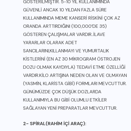
GÖSTERİLMİŞTİR. 5-10 YIL KULLANIMINDA
GÜVENLİ ANCAK 10 YILDAN FAZLA SÜRE
KULLANIMINDA MEME KANSERİ RİSKİNİ ÇOK AZ
ORANDA ARTTIRDIĞINI (100,000’DE 35)
GÖSTEREN ÇALIŞMALAR VARDIR..İLAVE
YARARLAR OLARAK ADET
SANCILARINI,KILLANMAYI VE YUMURTALIK
KİSTLERİNİ (EN AZ 30 MİKROGRAM ÖSTROJEN
DOZU OLMAK KAYDIYLA) TEDAVİ ETME ÖZELLİĞİ
VARDIR.KİLO ARTIŞINA NEDEN OLAN VE OLMAYAN
(YASMİN, KLARİSTA GİBİ) FORMLARI MEVCUTTUR.
GÜNÜMÜZDE ÇOK DÜŞÜK DOZLARDA
KULLANIMIYLA BU GİBİ OLUMLU ETKİLER
SAĞLAYAN YENİ PREPARATLAR MEVCUTTUR.
2- SPİRAL(RAHİM İÇİ ARAÇ):