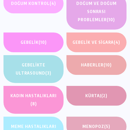
DOĞUM KONTROL
(4)
DOĞUM VE DOĞUM
SONRASI
PROBLEMLER
(10)
GEBELIK
(10)
GEBELIK VE SIGARA
(4)
GEBELIKTE
HABERLER
(10)
ULTRASOUND
(3)
KADIN HASTALIKLARI
KÜRTAJ
(2)
(8)
MEME HASTALIKLARI
MENOPOZ
(5)