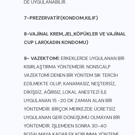
DE UYGULANABİLİR.
7-PREZERVATİF(KONDOM,KILIF)
8-VAJİNAL KREM,JEL,KÖPÜKLER VE VAJİNAL
CUP LAR(KADIN KONDOMU)
9- VAZEKTOMİ:
ERKEKLERDE UYGULANAN BİR
KISIRLAŞTIRMA YÖNTEMİDİR. NONSCALP
VAZEKTOMİ DENEN BİR YÖNTEM SIK TERCİH
EDİLMEKTE OLUP, KANAMASIZ, NEŞTERSİZ,
DİKİŞSİZ, AĞRISIZ, LOKAL ANESTEZİ İLE
UYGULANAN 15 -20 DK ZAMAN ALAN BİR
YÖNTEMDİR. BİRÇOK MERKEZDE ÜCRETSİZ
UYGULANAN GERİ DÖNÜŞÜMÜ OLMAYAN BİR
YÖNTEMDİR. İŞLEMDEN SONRA 30-40
BOŞALMAYA KADAR EK KORUNMA YÖNTEMİ