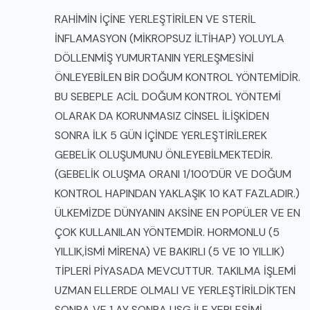
RAHİMİN İÇİNE YERLEŞTİRİLEN VE STERİL
İNFLAMASYON (MİKROPSUZ İLTİHAP) YOLUYLA
DÖLLENMİŞ YUMURTANIN YERLEŞMESİNİ
ÖNLEYEBİLEN BİR DOĞUM KONTROL YÖNTEMİDİR.
BU SEBEPLE ACİL DOĞUM KONTROL YÖNTEMİ
OLARAK DA KORUNMASIZ CİNSEL İLİŞKİDEN
SONRA İLK 5 GÜN İÇİNDE YERLEŞTİRİLEREK
GEBELİK OLUŞUMUNU ÖNLEYEBİLMEKTEDİR.
(GEBELİK OLUŞMA ORANI 1/100’DÜR VE DOĞUM
KONTROL HAPINDAN YAKLAŞIK 10 KAT FAZLADIR.)
ÜLKEMİZDE DÜNYANIN AKSİNE EN POPÜLER VE EN
ÇOK KULLANILAN YÖNTEMDİR. HORMONLU (5
YILLIK,İSMİ MİRENA) VE BAKIRLI (5 VE 10 YILLIK)
TİPLERİ PİYASADA MEVCUTTUR. TAKILMA İŞLEMİ
UZMAN ELLERDE OLMALI VE YERLEŞTİRİLDİKTEN
SONRA VE 1 AY SONRA USG İLE YERLEŞİMİ