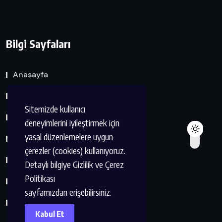
Bilgi Sayfaları
Anasayfa
Hakkımda
Sitemizde kullanıcı
Eserler Listesi
deneyimlerini iyileştirmek için
yasal düzenlemelere uygun
Dernek ve Kuruluşlar
çerezler (cookies) kullanıyoruz.
Kvkk Metni
Detaylı bilgiye Gizlilik ve Çerez
Politikası
Çerez Politikası
sayfamızdan erişebilirsiniz.
İletişim
Kabul Et