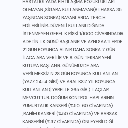
HASTALIĞI YADA PIHTILAŞMA BOZUKLUKLARI
OLMAYAN ,SİGARA KULLANMAYAN(BİLHASSA 35
YAŞINDAN SONRA) BAYANLARDA TERCİH
EDİLEBİLİNİR..DÜZENLİ KULLANILDIĞINDA
İSTENMEYEN GEBELİK RİSKİ 1/1000 CİVARINDADIR.
ADETİN İLK GÜNÜ BAŞLANIR VE AYNI SAATLERDE
21 GÜN BOYUNCA ALINIR DAHA SONRA 7 GÜN
İLACA ARA VERİLİR VE 8. GÜN TEKRAR YENİ
KUTUYA BAŞLANIR. GÜNÜMÜZDE ARA
VERİLMEKSİZİN 28 GÜN BOYUNCA KULLANILAN
(YAZZ 24+4 GİBİ) VE ARALIKSIZ YIL BOYUNCA
KULLANILAN (LYBRELLE 365 GİBİ) İLAÇLAR
MEVCUTTUR. DOĞUM KONTROL HAPLARININ
YUMURTALIK KANSERİ (%50-60 CİVARINDA)
,RAHİM KANSERİ (%50 CİVARINDA) VE BARSAK
KANSERİNİ (%37 CİVARINDA) ÖNLEYEBİLDİĞİ