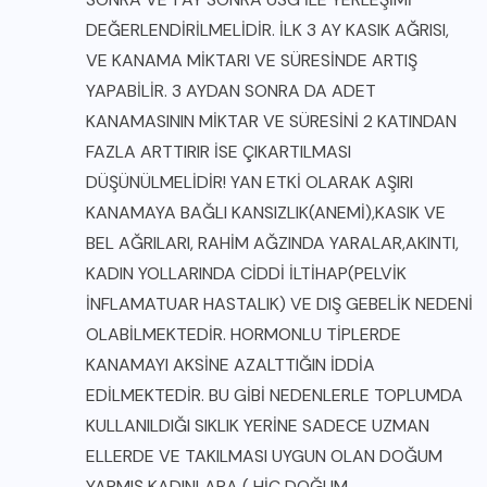
DEĞERLENDİRİLMELİDİR. İLK 3 AY KASIK AĞRISI,
VE KANAMA MİKTARI VE SÜRESİNDE ARTIŞ
YAPABİLİR. 3 AYDAN SONRA DA ADET
KANAMASININ MİKTAR VE SÜRESİNİ 2 KATINDAN
FAZLA ARTTIRIR İSE ÇIKARTILMASI
DÜŞÜNÜLMELİDİR! YAN ETKİ OLARAK AŞIRI
KANAMAYA BAĞLI KANSIZLIK(ANEMİ),KASIK VE
BEL AĞRILARI, RAHİM AĞZINDA YARALAR,AKINTI,
KADIN YOLLARINDA CİDDİ İLTİHAP(PELVİK
İNFLAMATUAR HASTALIK) VE DIŞ GEBELİK NEDENİ
OLABİLMEKTEDİR. HORMONLU TİPLERDE
KANAMAYI AKSİNE AZALTTIĞIN İDDİA
EDİLMEKTEDİR. BU GİBİ NEDENLERLE TOPLUMDA
KULLANILDIĞI SIKLIK YERİNE SADECE UZMAN
ELLERDE VE TAKILMASI UYGUN OLAN DOĞUM
YAPMIŞ KADINLARA ( HİÇ DOĞUM