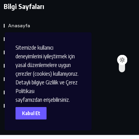
Bilgi Sayfaları
Anasayfa
Hakkımda
Sitemizde kullanıcı
Eserler Listesi
deneyimlerini iyileştirmek için
yasal düzenlemelere uygun
Dernek ve Kuruluşlar
çerezler (cookies) kullanıyoruz.
Kvkk Metni
Detaylı bilgiye Gizlilik ve Çerez
Politikası
Çerez Politikası
sayfamızdan erişebilirsiniz.
İletişim
Kabul Et