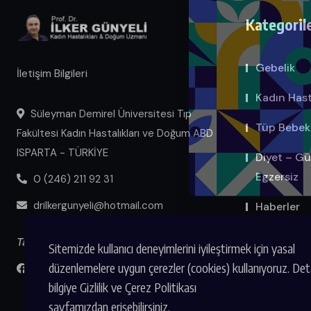
Kategoril
Gebelik
İletişim Bilgileri
Kadın Hasta
Süleyman Demirel Üniversitesi Tıp
Tüp Bebek –
Fakültesi Kadın Hastalıkları ve Doğum ABD
ISPARTA - TÜRKİYE
Diyet – Gü
Egzersiz
0 (246) 211 92 31
drilkergunyeli@hotmail.com
Haberler
Video
Takip Et
Sitemizde kullanıcı deneyimlerini iyileştirmek için yasal
düzenlemelere uygun çerezler (cookies) kullanıyoruz. Det
bilgiye Gizlilik ve Çerez Politikası
sayfamızdan erişebilirsiniz.