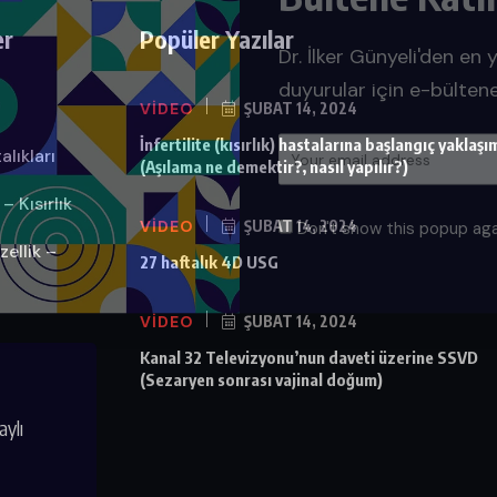
Dr. İlker Günyeli'den en 
er
Popüler Yazılar
duyurular için e-bülten
VIDEO
ŞUBAT 14, 2024
İnfertilite (kısırlık) hastalarına başlangıç yaklaşı
lıkları
(Aşılama ne demektir?, nasıl yapılır?)
Don't show this popup aga
 Kısırlık
VIDEO
ŞUBAT 14, 2024
zellik –
27 haftalık 4D USG
VIDEO
ŞUBAT 14, 2024
Kanal 32 Televizyonu’nun daveti üzerine SSVD
(Sezaryen sonrası vajinal doğum)
aylı